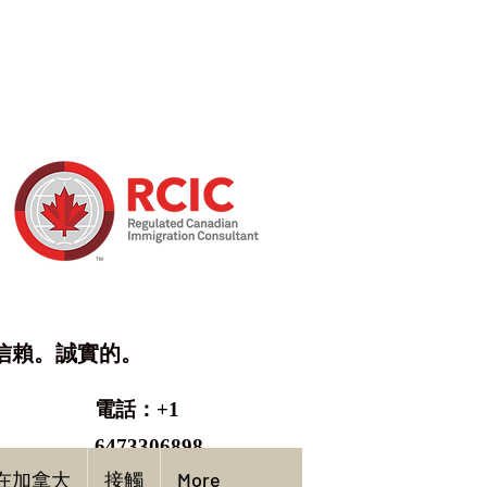
信賴。誠實的。
電話：+1
6473306898
在加拿大
接觸
More