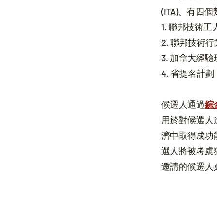
(ITA)。有四
1. 聯邦技術工人
2. 聯邦技術行業 
3. 加拿大經驗
4. 省提名計劃
候選人通過
綜
用於對候選人
濟中取得成功
選人將被考慮
邀請的候選人必