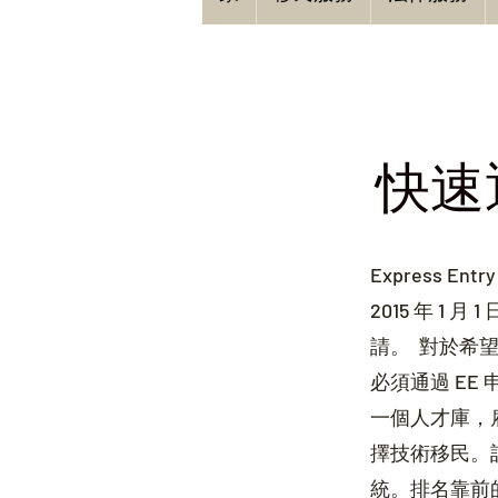
快速通
Express E
2015 年 1
請。
對於希望
必須通過 EE 
一個人才庫，
擇技術移民。
統。排名靠前