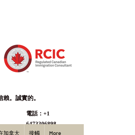
信賴。誠實的。
電話：+1
6473306898
在加拿大
接觸
More