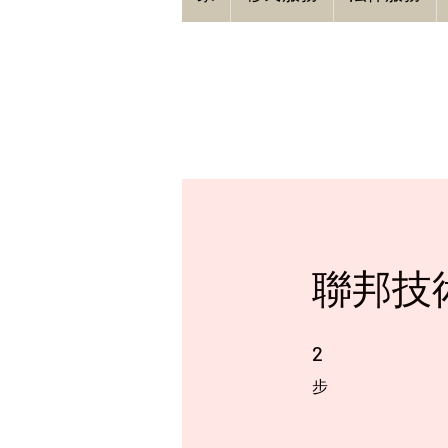
聯邦技
2 步
2
步